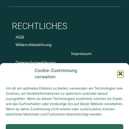
RECHTLICHES
AGB
Widerrufsbelehrung
Impressum
Datenschutzerklärung
Cookie-Zustimmung
verwalten
Um dir ein optimales Erlebnis zu bieten, verwenden wir Technologien wie
Cookies, um Geräteinformationen zu speichern und/oder darauf
zuzugreifen. Wenn du diesen Technologien zustimmst, können wir Daten
KONTAKT
wie das Surfverhalten oder eindeutige IDs auf dieser Website verarbeiten.
Wenn du deine Zustimmung nicht erteilst oder zurückziehst, können
bestimmte Merkmale und Funktionen beeinträchtigt werden.
office@eier-scheibenreif.at